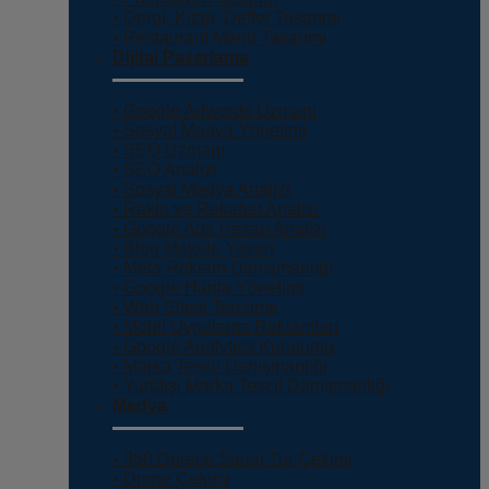
• Dergi, Kitap, Defter Tasarımı
• Restaurant Menü Tasarımı
Dijital Pazarlama
• Google Adwords Uzmanı
• Sosyal Medya Yönetimi
• SEO Uzmanı
• SEO Analizi
• Sosyal Medya Analizi
• Rakip ve Rekabet Analizi
• Google Ads Hesap Analizi
• Blog Makale Yazarı
• Meta Reklam Danışmanlığı
• Google Harita Yönetimi
• Web Sitesi Tercüme
• Mobil Uygulama Reklamları
• Google Analytics Kurulumu
• Marka Tescil Danışmanlığı
• Yurtdışı Marka Tescil Danışmanlığı
Medya
• 360 Derece Sanal Tur Çekimi
• Drone Çekimi