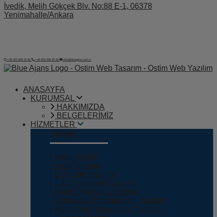
İvedik, Melih Gökçek Blv. No:88 E-1, 06378
Yenimahalle/Ankara
+90 553 939 25 83
+90 553 939 25 83
info@blueajans.com.tr
ANASAYFA
KURUMSAL
HAKKIMIZDA
BELGELERİMİZ
HİZMETLER
Yazılım
• Web Yazılım
• Web Tasarım
• E-Ticaret Yazılımı
• C2C Pazaryeri Yazılımı
• Mobil Uygulama Yazılımı
• Muhasebe Entegrasyon Yazılımı
• Pazaryeri Entegrasyon Yazılımı