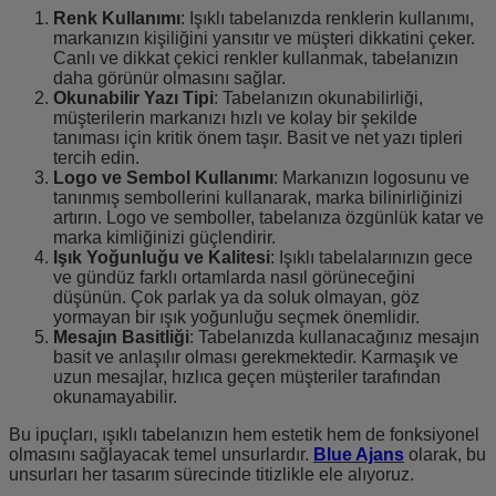
Renk Kullanımı
: Işıklı tabelanızda renklerin kullanımı,
markanızın kişiliğini yansıtır ve müşteri dikkatini çeker.
Canlı ve dikkat çekici renkler kullanmak, tabelanızın
daha görünür olmasını sağlar.
Okunabilir Yazı Tipi
: Tabelanızın okunabilirliği,
müşterilerin markanızı hızlı ve kolay bir şekilde
tanıması için kritik önem taşır. Basit ve net yazı tipleri
tercih edin.
Logo ve Sembol Kullanımı
: Markanızın logosunu ve
tanınmış sembollerini kullanarak, marka bilinirliğinizi
artırın. Logo ve semboller, tabelanıza özgünlük katar ve
marka kimliğinizi güçlendirir.
Işık Yoğunluğu ve Kalitesi
: Işıklı tabelalarınızın gece
ve gündüz farklı ortamlarda nasıl görüneceğini
düşünün. Çok parlak ya da soluk olmayan, göz
yormayan bir ışık yoğunluğu seçmek önemlidir.
Mesajın Basitliği
: Tabelanızda kullanacağınız mesajın
basit ve anlaşılır olması gerekmektedir. Karmaşık ve
uzun mesajlar, hızlıca geçen müşteriler tarafından
okunamayabilir.
Bu ipuçları, ışıklı tabelanızın hem estetik hem de fonksiyonel
olmasını sağlayacak temel unsurlardır.
Blue Ajans
olarak, bu
unsurları her tasarım sürecinde titizlikle ele alıyoruz.