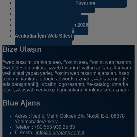
Ankara Avukat Web Sitesi Tasarımı
Avukat Web Sitesi Tasarım
Avukatlara Özel Web Sitesi
Avukat Web Sitesi Fiyat 2026
Avukat Web Sitesi Fiyatları 2026
Avukat Web Tasarım 2026
Avukatlar İçin Web Sitesi
Bize Ulaşın
#web tasarım, #ankara seo, #ostim seo, #ostim web tasarım,
#web design ankara, #web tasarım fiyatları ankara, #ankara
web sitesi yapan yerler, #ostim web tasarım ajansları, #seo
uzmanı, #ankara google adwords uzmanı, #ankara google
ads danışmanlığı, #ostim logo tasarım, #e-katalog, #marka
tescil, #sosyal medya uzmanı ankara, #ankara seo uzmanı
Blue Ajans
Adres :
İvedik, Melih Gökçek Blv. No:88 E-1, 06378
Yenimahalle/Ankara
Telefon :
+90 553 939 25 83
E-Posta :
info@blueajans.com.tr