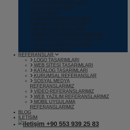
• Kurumsal Fotoğraf Çekimi
• Tanıtım Filmi Çekimi
• Ürün Çekimi
• Fabrika Tanıtım Filmi Çekimi
• Reklam Videosu Hazırlama
• Mankenli Fotoğraf Çekimi
• Oyunculu Reklam Filmi Hazırlama
• Yabancı Dil Seslendirme Hizmeti
• Türkçe Seslendirme Hizmeti
• Medya Satın Alma
REFERANSLAR
LOGO TASARIMLARI
WEB SİTESİ TASARIMLARI
KATALOG TASARIMLARI
KURUMSAL REFERANSLAR
SOSYAL MEDYA
REFERANSLARIMIZ
VİDEO REFERANSLARIMIZ
WEB YAZILIM REFERANSLARIMIZ
MOBİL UYGULAMA
REFERANSLARIMIZ
BLOG
İLETİŞİM
+90 553 939 25 83