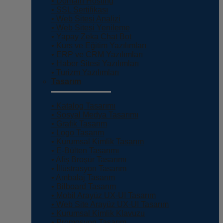
• Domain Hosting
• SSL Sertifikası
• Web Sitesi Analizi
• Web Sitesi Yenileme
• Yapay Zeka Chat Bot
• Kurs ve Eğitim Yazılımları
• ERP ve CRM Yazılımları
• Haber Sitesi Yazılımları
• Turizm Yazılımları
Tasarım
• Katalog Tasarımı
• Sosyal Medya Tasarımı
• Grafik Tasarım
• Logo Tasarım
• Kurumsal Kimlik Tasarım
• E-Bülten Tasarımı
• Afiş Broşür Tasarımı
• İllüstrasyon Tasarım
• Ambalaj Tasarım
• Bilboard Tasarım
• Mobil Arayüz UX-UI Tasarım
• Web Site Arayüz UX-UI Tasarım
• Kurumsal Kimlik Klavuzu
• Promosyon Tasarım