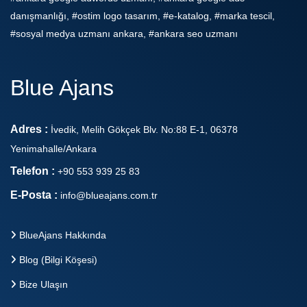
danışmanlığı, #ostim logo tasarım, #e-katalog, #marka tescil,
#sosyal medya uzmanı ankara, #ankara seo uzmanı
Blue Ajans
Adres :
İvedik, Melih Gökçek Blv. No:88 E-1, 06378
Yenimahalle/Ankara
Telefon :
+90 553 939 25 83
E-Posta :
info@blueajans.com.tr
BlueAjans Hakkında
Blog (Bilgi Köşesi)
Bize Ulaşın