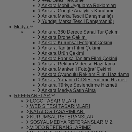
Web Sitesi Tercüme
Ankara Mobil Uygulama Reklamları
Ankara Google Analytics Kurulumu
Ankara Marka Tescil Danışmanlığı
Yurtdışı Marka Tescil Danışmanlığı
Medya
Ankara 360 Derece Sanal Tur Çekimi
Ankara Drone Çekimi
Ankara Kurumsal Fotoğraf Çekimi
Ankara Tanıtım Filmi Çekimi
Ankara Ürün Çekimi
Ankara Fabrika Tanıtım Filmi Çekimi
Ankara Reklam Videosu Hazırlama
Ankara Mankenli Fotoğraf Çekimi
Ankara Oyunculu Reklam Filmi Hazırlama
Ankara Yabancı Dil Seslendirme Hizmeti
Ankara Türkçe Seslendirme Hizmeti
Ankara Medya Satın Alma
REFERANSLAR
LOGO TASARIMLARI
WEB SİTESİ TASARIMLARI
KATALOG TASARIMLARI
KURUMSAL REFERANSLAR
SOSYAL MEDYA REFERANSLARIMIZ
VİDEO REFERANSLARIMIZ