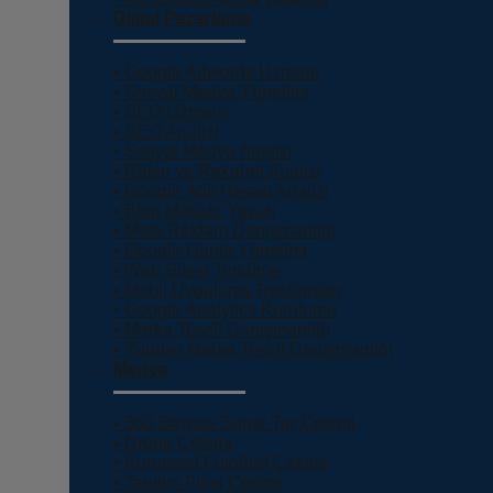
Dijital Pazarlama
• Google Adwords Uzmanı
• Sosyal Medya Yönetimi
• SEO Uzmanı
• SEO Analizi
• Sosyal Medya Analizi
• Rakip ve Rekabet Analizi
• Google Ads Hesap Analizi
• Blog Makale Yazarı
• Meta Reklam Danışmanlığı
• Google Harita Yönetimi
• Web Sitesi Tercüme
• Mobil Uygulama Reklamları
• Google Analytics Kurulumu
• Marka Tescil Danışmanlığı
• Yurtdışı Marka Tescil Danışmanlığı
Medya
• 360 Derece Sanal Tur Çekimi
• Drone Çekimi
• Kurumsal Fotoğraf Çekimi
• Tanıtım Filmi Çekimi