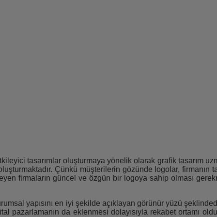
etkileyici tasarımlar oluşturmaya yönelik olarak grafik tasarım uz
luşturmaktadır. Çünkü müşterilerin gözünde logolar, firmanın ta
steyen firmaların güncel ve özgün bir logoya sahip olması gere
kurumsal yapısını en iyi şekilde açıklayan görünür yüzü şeklinde
al pazarlamanın da eklenmesi dolayısıyla rekabet ortamı oldukça