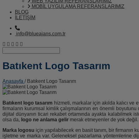
WEB YAZILIM REFERANSLARIMIZ
MOBİL UYGULAMA REFERANSLARIMIZ
BLOG
İLETİŞİM
info@blueajans.com.tr
Batıkent Logo Tasarım
Anasayfa
/ Batıkent Logo Tasarım
Batıkent logo tasarım
hizmeti, markalar için akılda kalıcı ve 
firmaların kurumsal kimlik çalışmalarının en önemli boyutunu o
dijital dünyanın ticari rekabet ortamında ayakta kalabilmek i
olsa da,
logo ne anlama gelir
merak etmeyenler de yok değil.
Marka logosu
için yapılabilecek en basit tanım, bir firmanın 
işletme ve marka var. Geleneksel pazarlama yöntemlerine dijit