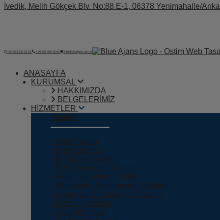
İvedik, Melih Gökçek Blv. No:88 E-1, 06378 Yenimahalle/Anka
+90 553 939 25 83
+90 553 939 25 83
info@blueajans.com.tr
ANASAYFA
KURUMSAL
HAKKIMIZDA
BELGELERİMİZ
HİZMETLER
Yazılım
• Web Yazılım
• Web Tasarım
• E-Ticaret Yazılımı
• C2C Pazaryeri Yazılımı
• Mobil Uygulama Yazılımı
• Muhasebe Entegrasyon Yazılımı
• Pazaryeri Entegrasyon Yazılımı
• Domain Hosting
• SSL Sertifikası