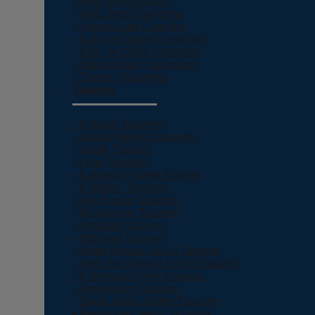
• Web Sitesi Analizi
• Web Sitesi Yenileme
• Yapay Zeka Chat Bot
• Kurs ve Eğitim Yazılımları
• ERP ve CRM Yazılımları
• Haber Sitesi Yazılımları
• Turizm Yazılımları
Tasarım
• Katalog Tasarımı
• Sosyal Medya Tasarımı
• Grafik Tasarım
• Logo Tasarım
• Kurumsal Kimlik Tasarım
• E-Bülten Tasarımı
• Afiş Broşür Tasarımı
• İllüstrasyon Tasarım
• Ambalaj Tasarım
• Bilboard Tasarım
• Mobil Arayüz UX-UI Tasarım
• Web Site Arayüz UX-UI Tasarım
• Kurumsal Kimlik Klavuzu
• Promosyon Tasarım
• Dergi, Kitap, Defter Tasarımı
• Restaurant Menü Tasarımı