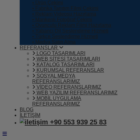
• Ürün Çekimi
• Fabrika Tanıtım Filmi Çekimi
• Reklam Videosu Hazırlama
• Mankenli Fotoğraf Çekimi
• Oyunculu Reklam Filmi Hazırlama
• Yabancı Dil Seslendirme Hizmeti
• Türkçe Seslendirme Hizmeti
• Medya Satın Alma
REFERANSLAR
LOGO TASARIMLARI
WEB SİTESİ TASARIMLARI
KATALOG TASARIMLARI
KURUMSAL REFERANSLAR
SOSYAL MEDYA
REFERANSLARIMIZ
VİDEO REFERANSLARIMIZ
WEB YAZILIM REFERANSLARIMIZ
MOBİL UYGULAMA
REFERANSLARIMIZ
BLOG
İLETİŞİM
+90 553 939 25 83