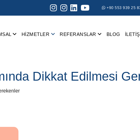
+90 553 939 25 8
MSAL
HİZMETLER
REFERANSLAR
BLOG
İLETİ
mında Dikkat Edilmesi Ge
erekenler