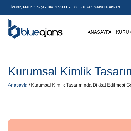
İvedik, Melih Gökçek Blv. No:88 E-1, 06378 Yenimahalle/Ankara
ANASAYFA
KURU
Kurumsal Kimlik Tasarı
Anasayfa
/ Kurumsal Kimlik Tasarımında Dikkat Edilmesi G