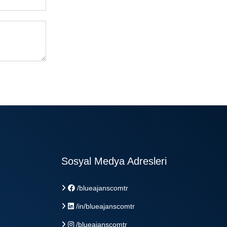
Sosyal Medya Adresleri
/blueajanscomtr
/in/blueajanscomtr
/blueajanscomtr