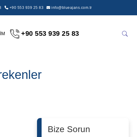
3
+90 553 939 25 83
info@blueajans.com.tr
+90 553 939 25 83
ŞİM
rekenler
Bize Sorun