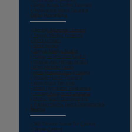
• Dergi, Kitap, Defter Tasarımı
• Restaurant Menü Tasarımı
Dijital Pazarlama
• Google Adwords Uzmanı
• Sosyal Medya Yönetimi
• SEO Uzmanı
• SEO Analizi
• Sosyal Medya Analizi
• Rakip ve Rekabet Analizi
• Google Ads Hesap Analizi
• Blog Makale Yazarı
• Meta Reklam Danışmanlığı
• Google Harita Yönetimi
• Web Sitesi Tercüme
• Mobil Uygulama Reklamları
• Google Analytics Kurulumu
• Marka Tescil Danışmanlığı
• Yurtdışı Marka Tescil Danışmanlığı
Medya
• 360 Derece Sanal Tur Çekimi
• Drone Çekimi