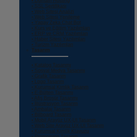
• Domain Hosting
• SSL Sertifikası
• Web Sitesi Analizi
• Web Sitesi Yenileme
• Yapay Zeka Chat Bot
• Kurs ve Eğitim Yazılımları
• ERP ve CRM Yazılımları
• Haber Sitesi Yazılımları
• Turizm Yazılımları
Tasarım
• Katalog Tasarımı
• Sosyal Medya Tasarımı
• Grafik Tasarım
• Logo Tasarım
• Kurumsal Kimlik Tasarım
• E-Bülten Tasarımı
• Afiş Broşür Tasarımı
• İllüstrasyon Tasarım
• Ambalaj Tasarım
• Bilboard Tasarım
• Mobil Arayüz UX-UI Tasarım
• Web Site Arayüz UX-UI Tasarım
• Kurumsal Kimlik Klavuzu
• Promosyon Tasarım