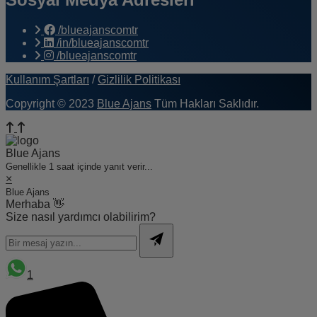
/blueajanscomtr
/in/blueajanscomtr
/blueajanscomtr
Kullanım Şartları
/
Gizlilik Politikası
Copyright © 2023
Blue Ajans
Tüm Hakları Saklıdır.
Blue Ajans
Genellikle 1 saat içinde yanıt verir...
×
Blue Ajans
Merhaba 👋
Size nasıl yardımcı olabilirim?
1