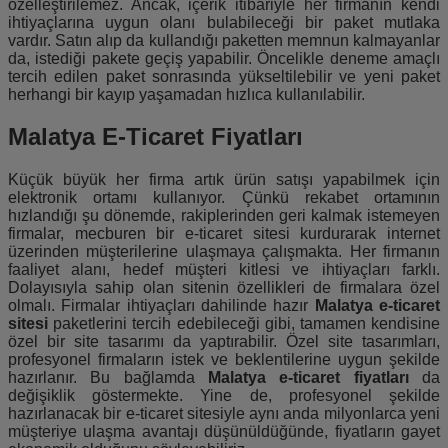
özelleştirilemez. Ancak, içerik itibariyle her firmanın kendi
ihtiyaçlarına uygun olanı bulabileceği bir paket mutlaka
vardır. Satın alıp da kullandığı paketten memnun kalmayanlar
da, istediği pakete geçiş yapabilir. Öncelikle deneme amaçlı
tercih edilen paket sonrasında yükseltilebilir ve yeni paket
herhangi bir kayıp yaşamadan hızlıca kullanılabilir.
Malatya E-Ticaret Fiyatları
Küçük büyük her firma artık ürün satışı yapabilmek için
elektronik ortamı kullanıyor. Çünkü rekabet ortamının
hızlandığı şu dönemde, rakiplerinden geri kalmak istemeyen
firmalar, mecburen bir e-ticaret sitesi kurdurarak internet
üzerinden müşterilerine ulaşmaya çalışmakta. Her firmanın
faaliyet alanı, hedef müşteri kitlesi ve ihtiyaçları farklı.
Dolayısıyla sahip olan sitenin özellikleri de firmalara özel
olmalı. Firmalar ihtiyaçları dahilinde hazır
Malatya e-ticaret
sitesi
paketlerini tercih edebileceği gibi, tamamen kendisine
özel bir site tasarımı da yaptırabilir. Özel site tasarımları,
profesyonel firmaların istek ve beklentilerine uygun şekilde
hazırlanır. Bu bağlamda
Malatya e-ticaret fiyatları
da
değişiklik göstermekte. Yine de, profesyonel şekilde
hazırlanacak bir e-ticaret sitesiyle aynı anda milyonlarca yeni
müşteriye ulaşma avantajı düşünüldüğünde, fiyatların gayet