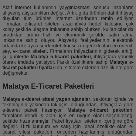
Aktif internet kullanımın yaygınlaşması sonucu insanların
alışveriş alışkanlıkları değişti. Artık gıda ürünleri dahil ihtiyaç
duyulan tüm ürünler, internet üzerinden temin ediliyor.
Firmalar, e-ticaret siteleri aracılığıyla hedef kitlesine çok
kolay şekilde ulaşma imkanına sahip olurken, kullanıcılar da
aradıkları ürünü hızlı ve ekonomik şekilde satın alma
imkanına sahip oluyor. Alışveriş faaliyetlerinin elektronik
ortamda kolayca sürdürülebilmesi için gerekli olan en önemli
şey, e-ticaret siteleri. Firmaların ihtiyaçlarının giderek arttığı
şu günlerde
Malatya e-ticaret paketleri
, ihtiyaçlara yönelik
olarak imdada yetişiyor. Farklı özelliklere sahip
Malatya e-
ticaret paketleri fiyatları
da, sitelere eklenen özelliklere göre
değişmekte.
Malatya E-Ticaret Paketleri
Malatya e-ticaret sitesi yapan ajanslar
, sektörün içinde ve
teknolojinin yakından takipçisi olduğundan, ihtiyaçlara göre
e-ticaret paketi hazırlıyor.
Malatya e-ticaret paketleri
,
firmaların kendi iş alanı için en uygun olanı seçebileceği
şekilde hazırlanmıştır. Paket fiyatları, sitelerin içeriğine göre
değişir. Hızlı kurulum ve satış için ideal özellikte olan e-
ticaret sitesi paketleri, önceden hazırlanmış olduğundan