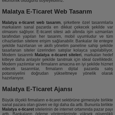
ekonomik olduğunu söyleyebiliriz.
Malatya E-Ticaret Web Tasarım
Malatya e-ticaret web tasarım
, şirketlere özel tasarımlarla
markaların sanal pazarda en dikkat çekecek şekilde var
olmasını sağlıyor. E-ticaret sitesi adı altında işin uzmanları
tarafından yapılan her tasarım, mobil uyumludur ve tüm
cihazlardan sitelere erişim sağlanabilir. Bankalar ile entegre
şekilde hazırlanan ve akıllı yönetim paneline sahip şekilde
tasarlanan siteler üzerinden satışlar kolayca yapılabiliyor.
Modern tasarımlı
Malatya e-ticaret siteleri
, markaları hedef
kitleye daha anlaşılır şekilde tanıtmak için ideal özelliktedir.
Modern yazılımlar ve firmaların amacına en iyi şekilde hizmet
edecek tasarımlar, firmaların dijital pazarda satış
potansiyelini doğrudan yükseltmeye yönelik olarak
hazırlanıyor.
Malatya E-Ticaret Ajansı
Büyük ölçekli firmaların e-ticaret sektörüne girmesiyle birlikte
sanal pazara olan güven ve ilgi daha da arttı. Bununla birlikte
Malatya e-ticaret
sitelerinin de internet ortamında pazar payı
arttı. Bankaların ödeme yöntemlerinde yüksek güvenlikli