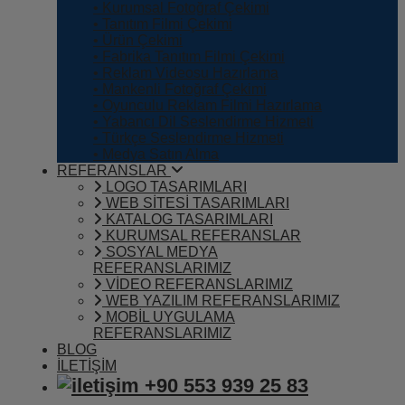
• Kurumsal Fotoğraf Çekimi
• Tanıtım Filmi Çekimi
• Ürün Çekimi
• Fabrika Tanıtım Filmi Çekimi
• Reklam Videosu Hazırlama
• Mankenli Fotoğraf Çekimi
• Oyunculu Reklam Filmi Hazırlama
• Yabancı Dil Seslendirme Hizmeti
• Türkçe Seslendirme Hizmeti
• Medya Satın Alma
REFERANSLAR
LOGO TASARIMLARI
WEB SİTESİ TASARIMLARI
KATALOG TASARIMLARI
KURUMSAL REFERANSLAR
SOSYAL MEDYA
REFERANSLARIMIZ
VİDEO REFERANSLARIMIZ
WEB YAZILIM REFERANSLARIMIZ
MOBİL UYGULAMA
REFERANSLARIMIZ
BLOG
İLETİŞİM
+90 553 939 25 83