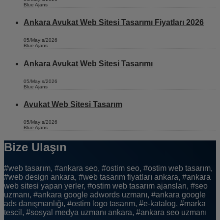
Blue Ajans
Ankara Avukat Web Sitesi Tasarımı Fiyatları 2026
05/Mayıs/2026
Blue Ajans
Ankara Avukat Web Sitesi Tasarımı
05/Mayıs/2026
Blue Ajans
Avukat Web Sitesi Tasarım
05/Mayıs/2026
Blue Ajans
Bize Ulaşın
#web tasarım, #ankara seo, #ostim seo, #ostim web tasarım,
#web design ankara, #web tasarım fiyatları ankara, #ankara
web sitesi yapan yerler, #ostim web tasarım ajansları, #seo
uzmanı, #ankara google adwords uzmanı, #ankara google
ads danışmanlığı, #ostim logo tasarım, #e-katalog, #marka
tescil, #sosyal medya uzmanı ankara, #ankara seo uzmanı