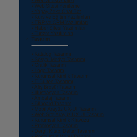
• Web Sitesi Analizi
• Web Sitesi Yenileme
• Yapay Zeka Chat Bot
• Kurs ve Eğitim Yazılımları
• ERP ve CRM Yazılımları
• Haber Sitesi Yazılımları
• Turizm Yazılımları
Tasarım
• Katalog Tasarımı
• Sosyal Medya Tasarımı
• Grafik Tasarım
• Logo Tasarım
• Kurumsal Kimlik Tasarım
• E-Bülten Tasarımı
• Afiş Broşür Tasarımı
• İllüstrasyon Tasarım
• Ambalaj Tasarım
• Bilboard Tasarım
• Mobil Arayüz UX-UI Tasarım
• Web Site Arayüz UX-UI Tasarım
• Kurumsal Kimlik Klavuzu
• Promosyon Tasarım
• Dergi, Kitap, Defter Tasarımı
• Restaurant Menü Tasarımı