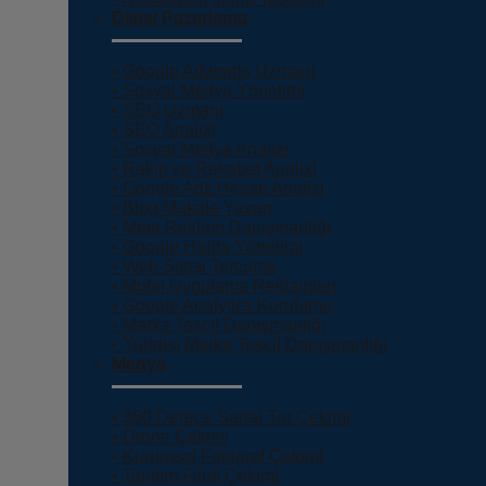
Dijital Pazarlama
• Google Adwords Uzmanı
• Sosyal Medya Yönetimi
• SEO Uzmanı
• SEO Analizi
• Sosyal Medya Analizi
• Rakip ve Rekabet Analizi
• Google Ads Hesap Analizi
• Blog Makale Yazarı
• Meta Reklam Danışmanlığı
• Google Harita Yönetimi
• Web Sitesi Tercüme
• Mobil Uygulama Reklamları
• Google Analytics Kurulumu
• Marka Tescil Danışmanlığı
• Yurtdışı Marka Tescil Danışmanlığı
Medya
• 360 Derece Sanal Tur Çekimi
• Drone Çekimi
• Kurumsal Fotoğraf Çekimi
• Tanıtım Filmi Çekimi