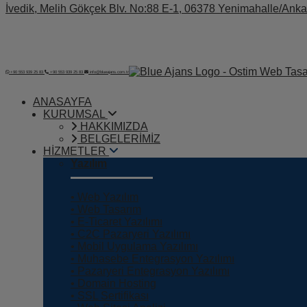
İvedik, Melih Gökçek Blv. No:88 E-1, 06378 Yenimahalle/Anka
+90 553 939 25 83
+90 553 939 25 83
info@blueajans.com.tr
ANASAYFA
KURUMSAL
HAKKIMIZDA
BELGELERİMİZ
HİZMETLER
Yazılım
• Web Yazılım
• Web Tasarım
• E-Ticaret Yazılımı
• C2C Pazaryeri Yazılımı
• Mobil Uygulama Yazılımı
• Muhasebe Entegrasyon Yazılımı
• Pazaryeri Entegrasyon Yazılımı
• Domain Hosting
• SSL Sertifikası