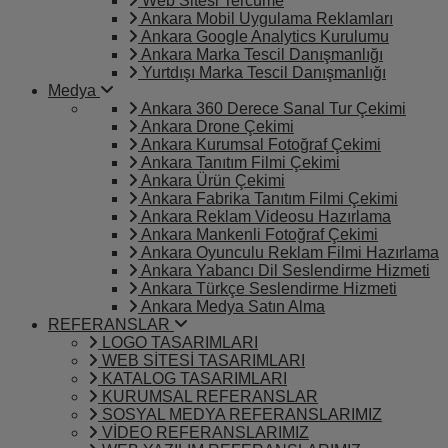
Web Sitesi Tercüme
Ankara Mobil Uygulama Reklamları
Ankara Google Analytics Kurulumu
Ankara Marka Tescil Danışmanlığı
Yurtdışı Marka Tescil Danışmanlığı
Medya
Ankara 360 Derece Sanal Tur Çekimi
Ankara Drone Çekimi
Ankara Kurumsal Fotoğraf Çekimi
Ankara Tanıtım Filmi Çekimi
Ankara Ürün Çekimi
Ankara Fabrika Tanıtım Filmi Çekimi
Ankara Reklam Videosu Hazırlama
Ankara Mankenli Fotoğraf Çekimi
Ankara Oyunculu Reklam Filmi Hazırlama
Ankara Yabancı Dil Seslendirme Hizmeti
Ankara Türkçe Seslendirme Hizmeti
Ankara Medya Satın Alma
REFERANSLAR
LOGO TASARIMLARI
WEB SİTESİ TASARIMLARI
KATALOG TASARIMLARI
KURUMSAL REFERANSLAR
SOSYAL MEDYA REFERANSLARIMIZ
VİDEO REFERANSLARIMIZ