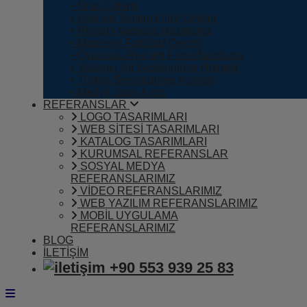
• Ürün Çekimi
• Fabrika Tanıtım Filmi Çekimi
• Reklam Videosu Hazırlama
• Mankenli Fotoğraf Çekimi
• Oyunculu Reklam Filmi Hazırlama
• Yabancı Dil Seslendirme Hizmeti
• Türkçe Seslendirme Hizmeti
• Medya Satın Alma
REFERANSLAR
LOGO TASARIMLARI
WEB SİTESİ TASARIMLARI
KATALOG TASARIMLARI
KURUMSAL REFERANSLAR
SOSYAL MEDYA
REFERANSLARIMIZ
VİDEO REFERANSLARIMIZ
WEB YAZILIM REFERANSLARIMIZ
MOBİL UYGULAMA
REFERANSLARIMIZ
BLOG
İLETİŞİM
+90 553 939 25 83