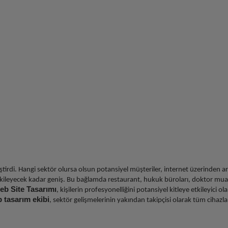
ğiştirdi. Hangi sektör olursa olsun potansiyel müşteriler, internet üzerinde
 etkileyecek kadar geniş. Bu bağlamda restaurant, hukuk büroları, doktor mu
eb Site Tasarımı
, kişilerin profesyonelliğini potansiyel kitleye etkileyici 
 tasarım ekibi
, sektör gelişmelerinin yakından takipçisi olarak tüm cihaz