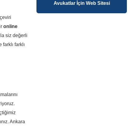
Avukatlar İçin Web Sitesi
çeviri
ir
online
a siz değerli
arklı farklı
amalarını
riyoruz.
çtiğimiz
ınız.
Ankara