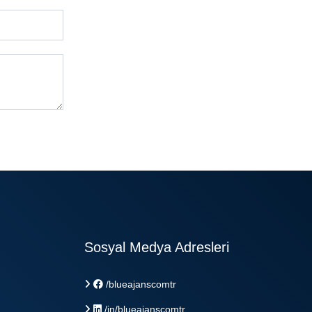
Sosyal Medya Adresleri
/blueajanscomtr
/in/blueajanscomtr