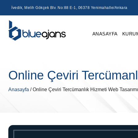
İvedik, Melih Gökçek Blv. No:88 E-1, 06378 Yenimahalle/Ankara
ANASAYFA
KURU
Online Çeviri Tercüman
Anasayfa
/ Online Çeviri Tercümanlık Hizmeti Web Tasarımı