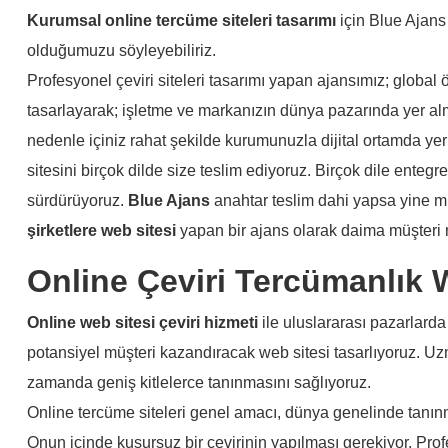
Kurumsal online tercüme siteleri tasarımı
için Blue Ajans
olduğumuzu söyleyebiliriz.
Profesyonel çeviri siteleri tasarımı yapan ajansımız; global 
tasarlayarak; işletme ve markanızın dünya pazarında yer alm
nedenle içiniz rahat şekilde kurumunuzla dijital ortamda yer
sitesini birçok dilde size teslim ediyoruz. Birçok dile entegr
sürdürüyoruz.
Blue Ajans
anahtar teslim dahi yapsa yine mü
şirketlere web sitesi
yapan bir ajans olarak daima müşteri
Online Çeviri Tercümanlık 
Online web sitesi çeviri hizmeti
ile uluslararası pazarlarda
potansiyel müşteri kazandıracak web sitesi tasarlıyoruz. Uz
zamanda geniş kitlelerce tanınmasını sağlıyoruz.
Online tercüme siteleri genel amacı, dünya genelinde tanınm
Onun içinde kusursuz bir çevirinin yapılması gerekiyor. Profes