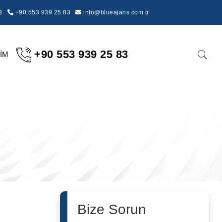
3
+90 553 939 25 83
info@blueajans.com.tr
+90 553 939 25 83
ŞİM
Bize Sorun