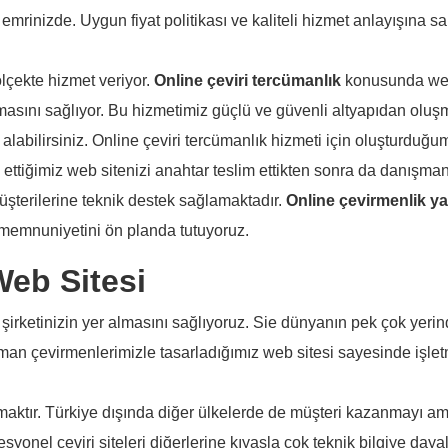
 emrinizde. Uygun fiyat politikası ve kaliteli hizmet anlayışına sa
ölçekte hizmet veriyor.
Online çeviri tercümanlık
konusunda web
asını sağlıyor. Bu hizmetimiz güçlü ve güvenli altyapıdan oluş
 alabilirsiniz. Online çeviri tercümanlık hizmeti için oluşturduğ
e ettiğimiz web sitenizi anahtar teslim ettikten sonra da danışman
şterilerine teknik destek sağlamaktadır.
Online çevirmenlik y
 memnuniyetini ön planda tutuyoruz.
Web Sitesi
 şirketinizin yer almasını sağlıyoruz. Sie dünyanın pek çok yeri
man çevirmenlerimizle tasarladığımız web sitesi sayesinde işlet
aktır. Türkiye dışında diğer ülkelerde de müşteri kazanmayı am
yonel çeviri siteleri diğerlerine kıyasla çok teknik bilgiye dayal