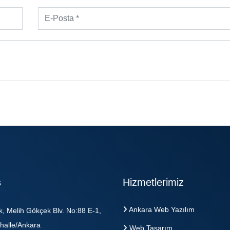
s
Hizmetlerimiz
Ankara Web Yazılım
k, Melih Gökçek Blv. No:88 E-1,
halle/Ankara
Web Tasarım