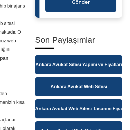
Gönder
hip bir ajans
 sitesi
maktadır. O
Son Paylaşımlar
umuz web
lığını
apan
Ankara Avukat Sitesi Yapımı ve Fiyatları
Ankara Avukat Web Sitesi
nden
menizin kısa
Ankara Avukat Web Sitesi Tasarımı Fiyatlar
açlarlar.
ı olarak