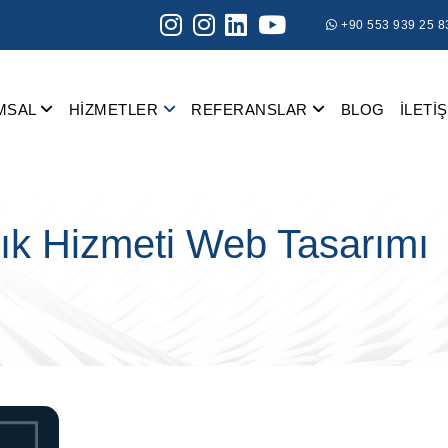
+90 553 939 25 8
MSAL
HİZMETLER
REFERANSLAR
BLOG
İLETİ
lık Hizmeti Web Tasarımı