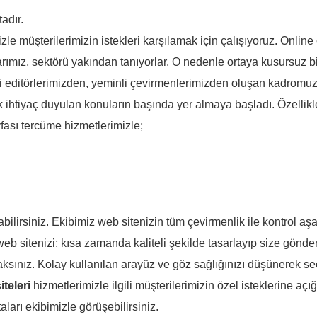
tadır.
zle müşterilerimizin istekleri karşılamak için çalışıyoruz. Online 
ımız, sektörü yakından tanıyorlar. O nedenle ortaya kusursuz b
 editörlerimizden, yeminli çevirmenlerimizden oluşan kadromuzl
ihtiyaç duyulan konuların başında yer almaya başladı. Özellikle f
fası tercüme hizmetlerimizle;
rabilirsiniz. Ekibimiz web sitenizin tüm çevirmenlik ile kontrol aş
eb sitenizi; kısa zamanda kaliteli şekilde tasarlayıp size gönde
aksınız. Kolay kullanılan arayüz ve göz sağlığınızı düşünerek se
teleri
hizmetlerimizle ilgili müşterilerimizin özel isteklerine açığ
ları ekibimizle görüşebilirsiniz.