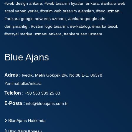
#web design ankara, #web tasarım fiyatları ankara, #ankara web
sitesi yapan yerler, #ostim web tasarım ajansları, #seo uzmanı,
#ankara google adwords uzmanı, #ankara google ads
danışmanlığı, #ostim logo tasarım, #e-katalog, #marka tescil,
#sosyal medya uzmanı ankara, #ankara seo uzmanı
Blue Ajans
Adres :
İvedik, Melih Gökçek Blv. No:88 E-1, 06378
Yenimahalle/Ankara
Telefon :
+90 553 939 25 83
E-Posta :
info@blueajans.com.tr
BlueAjans Hakkında
Blog (Bilgi Köşesi)