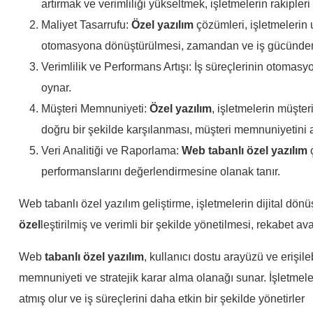
artırmak ve verimliliği yükseltmek, işletmelerin rakipler
Maliyet Tasarrufu:
Özel
yazılım
çözümleri, işletmelerin 
otomasyona dönüştürülmesi, zamandan ve iş gücünden t
Verimlilik ve Performans Artışı: İş süreçlerinin otomasyon
oynar.
Müşteri Memnuniyeti:
Özel
yazılım
, işletmelerin müşter
doğru bir şekilde karşılanması, müşteri memnuniyetini ar
Veri Analitiği ve Raporlama:
Web
tabanlı
özel
yazılım
ç
performanslarını değerlendirmesine olanak tanır.
Web tabanlı özel yazılım geliştirme, işletmelerin dijital dön
özel
leştirilmiş ve verimli bir şekilde yönetilmesi, rekabet av
Web
tabanlı
özel
yazılım
, kullanıcı dostu arayüzü ve erişileb
memnuniyeti ve stratejik karar alma olanağı sunar. İşletmele
atmış olur ve iş süreçlerini daha etkin bir şekilde yönetirler