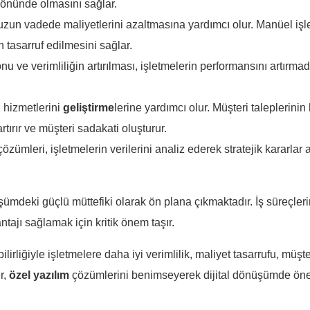
i önünde olmasını sağlar.
uzun vadede maliyetlerini azaltmasına yardımcı olur. Manüel işl
asarruf edilmesini sağlar.
u ve verimliliğin artırılması, işletmelerin performansını artırmada 
i hizmetlerini
geliştirme
lerine yardımcı olur. Müşteri taleplerinin 
tırır ve müşteri sadakati oluşturur.
özümleri, işletmelerin verilerini analiz ederek stratejik kararlar
üşümdeki güçlü müttefiki olarak ön plana çıkmaktadır. İş süreçleri
antajı sağlamak için kritik önem taşır.
ilirliğiyle işletmelere daha iyi verimlilik, maliyet tasarrufu, müşte
r,
özel
yazılım
çözümlerini benimseyerek dijital dönüşümde öne