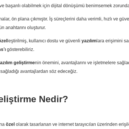
ve başarılı olabilmek için dijital dönüşümü benimsemek zorundad
alar, ön plana çıkmıştır. İş süreçlerini daha verimli, hızlı ve güve
n anahtarını oluşturur.
özel
leştirilmiş, kullanıcı dostu ve güvenli
yazılım
lara erişimini sa
ns’ı
gösterebiliriz.
azılım
geliştirme
nin önemini, avantajlarını ve işletmelere sağlad
ve sağladığı avantajlardan söz edeceğiz.
eliştirme Nedir?
rına
özel
olarak tasarlanan ve internet tarayıcıları üzerinden erişi