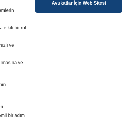
Avukatlar İçin Web Sitesi
emlerin
etkili bir rol
hızlı ve
 almasına ve
nin
ri
mli bir adım