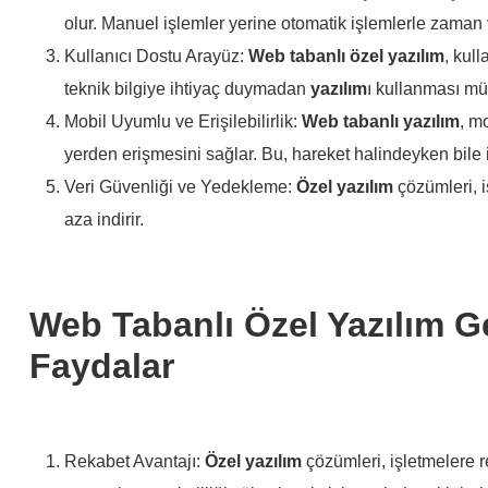
olur. Manuel işlemler yerine otomatik işlemlerle zaman 
Kullanıcı Dostu Arayüz:
Web
tabanlı
özel
yazılım
, kul
teknik bilgiye ihtiyaç duymadan
yazılım
ı kullanması m
Mobil Uyumlu ve Erişilebilirlik:
Web
tabanlı
yazılım
, m
yerden erişmesini sağlar. Bu, hareket halindeyken bile i
Veri Güvenliği ve Yedekleme:
Özel
yazılım
çözümleri, i
aza indirir.
Web Tabanlı Özel Yazılım Ge
Faydalar
Rekabet Avantajı:
Özel
yazılım
çözümleri, işletmelere r