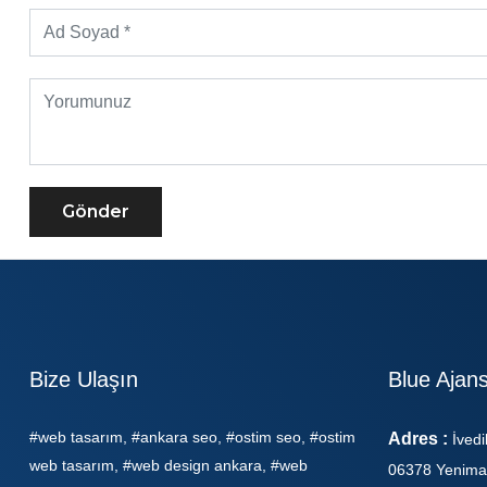
Gönder
Bize Ulaşın
Blue Ajan
#web tasarım, #ankara seo, #ostim seo, #ostim
Adres :
İvedi
web tasarım, #web design ankara, #web
06378 Yenima