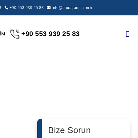
3
+90 553 939 25 83
info@blueajans.com.tr
+90 553 939 25 83
ŞİM
Bize Sorun