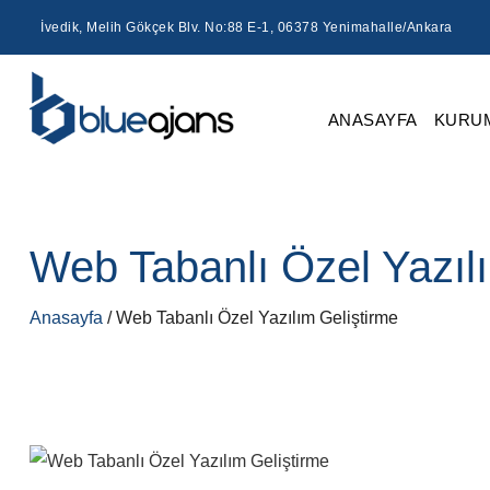
İvedik, Melih Gökçek Blv. No:88 E-1, 06378 Yenimahalle/Ankara
ANASAYFA
KURU
Web Tabanlı Özel Yazıl
Anasayfa
/ Web Tabanlı Özel Yazılım Geliştirme