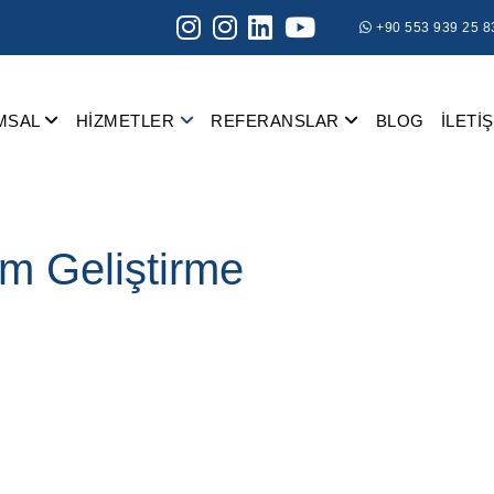
+90 553 939 25 8
MSAL
HİZMETLER
REFERANSLAR
BLOG
İLETİ
ım Geliştirme