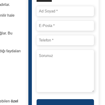
ırlar.
nilir hale
ğlar. Bu
ığı faydaları
lebilen
özel