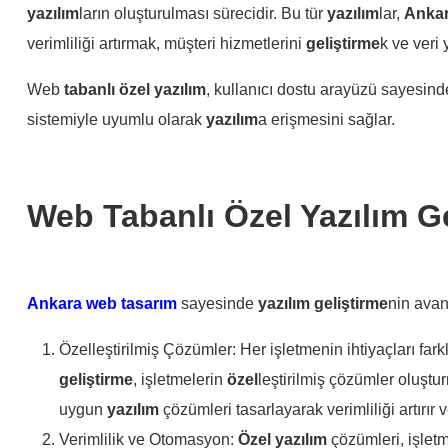
yazılım
ların oluşturulması sürecidir. Bu tür
yazılım
lar,
Ankar
verimliliği artırmak, müşteri hizmetlerini
geliştirme
k ve veri 
Web
tabanlı
özel
yazılım
, kullanıcı dostu arayüzü sayesind
sistemiyle uyumlu olarak
yazılım
a erişmesini sağlar.
Web Tabanlı Özel Yazılım Ge
Ankara web tasarım
sayesinde
yazılım
geliştirme
nin avan
Özelleştirilmiş Çözümler: Her işletmenin ihtiyaçları farkl
geliştirme
, işletmelerin
özel
leştirilmiş çözümler oluştu
uygun
yazılım
çözümleri tasarlayarak verimliliği artırır 
Verimlilik ve Otomasyon:
Özel
yazılım
çözümleri, işletm