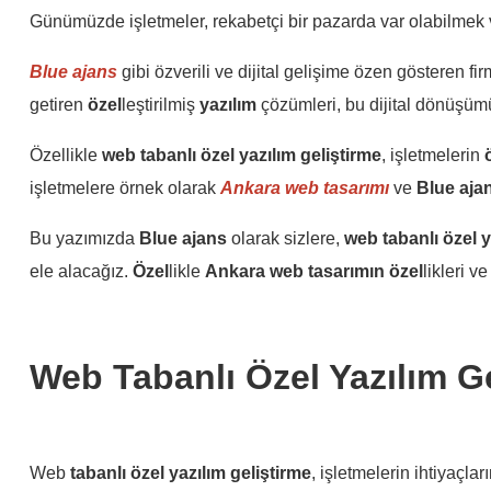
Günümüzde işletmeler, rekabetçi bir pazarda var olabilmek 
Blue ajans
gibi özverili ve dijital gelişime özen gösteren firm
getiren
özel
leştirilmiş
yazılım
çözümleri, bu dijital dönüşümü
Özellikle
web
tabanlı
özel
yazılım
geliştirme
, işletmelerin
işletmelere örnek olarak
Ankara web tasarımı
ve
Blue aja
Bu yazımızda
Blue ajans
olarak sizlere,
web
tabanlı
özel
y
ele alacağız.
Özel
likle
Ankara web tasarımın özel
likleri 
Web Tabanlı Özel Yazılım G
Web
tabanlı
özel
yazılım
geliştirme
, işletmelerin ihtiyaçla