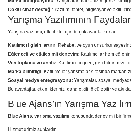
Marka entegrasyonu:
Yarışmalar markanızın görsel kimliği 
Çoklu cihaz desteği:
Yazılım, tablet, bilgisayar ve akıllı cih
Yarışma Yazılımının Faydalar
Yarışma yazılımı, etkinlikler için birçok avantaj sunar:
Katılımcı ilgisini artırır:
Rekabet ve oyun unsurları sayesinde 
Eğlenceli ve etkileşimli deneyim:
Katılımcılar hem eğlenir h
Veri toplama ve analiz:
Katılımcı bilgileri, geri bildirim ve 
Marka bilinirliği:
Katılımcılar yarışmalar sırasında markanızı d
Sosyal medya entegrasyonu:
Yarışmalar, sosyal medyada p
Bu avantajlar, etkinliklerinizi daha etkili, ölçülebilir ve akılda 
Blue Ajans’ın Yarışma Yazılım
Blue Ajans
,
yarışma yazılımı
konusunda deneyimli bir firmad
Hizmetlerimiz şunlardır: