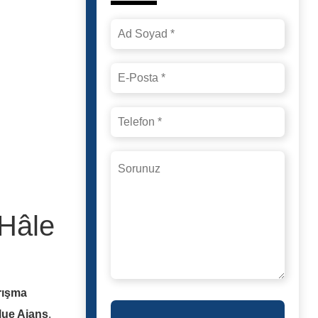
 Hâle
rışma
lue Ajans
,