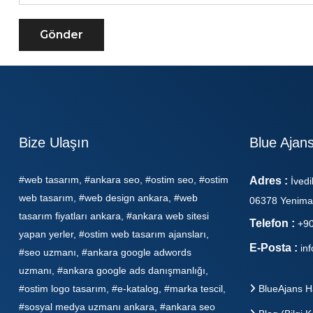
Gönder
Bize Ulaşın
Blue Ajan
#web tasarım, #ankara seo, #ostim seo, #ostim
Adres :
İvedi
web tasarım, #web design ankara, #web
06378 Yenima
tasarım fiyatları ankara, #ankara web sitesi
Telefon :
+90
yapan yerler, #ostim web tasarım ajansları,
E-Posta :
in
#seo uzmanı, #ankara google adwords
uzmanı, #ankara google ads danışmanlığı,
#ostim logo tasarım, #e-katalog, #marka tescil,
BlueAjans H
#sosyal medya uzmanı ankara, #ankara seo