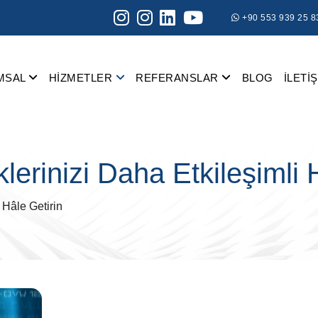
+90 553 939 25 8
MSAL
HİZMETLER
REFERANSLAR
BLOG
İLETİ
klerinizi Daha Etkileşimli 
i Hâle Getirin