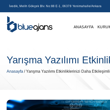
İvedik, Melih Gökçek Blv. No:88 E-1, 06378 Yenimahalle/Ankara
ANASAYFA
KURU
Yarışma Yazılımı Etkinli
Anasayfa
/ Yarışma Yazılımı Etkinliklerinizi Daha Etkileşiml