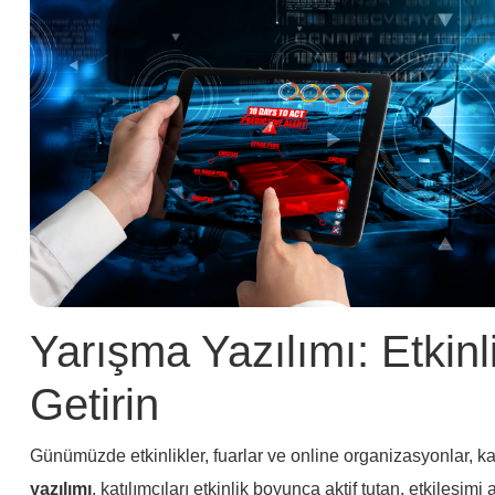
Yarışma Yazılımı: Etkinl
Getirin
Günümüzde etkinlikler, fuarlar ve online organizasyonlar, katı
yazılımı
, katılımcıları etkinlik boyunca aktif tutan, etkileşimi