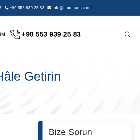
3
+90 553 939 25 83
info@blueajans.com.tr
+90 553 939 25 83
ŞİM
Hâle Getirin
Bize Sorun