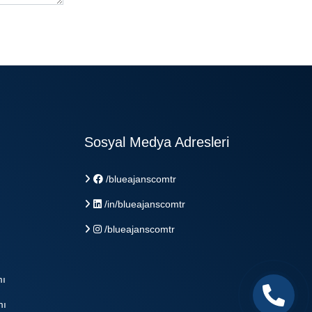
Sosyal Medya Adresleri
/blueajanscomtr
/in/blueajanscomtr
/blueajanscomtr
mı
mı