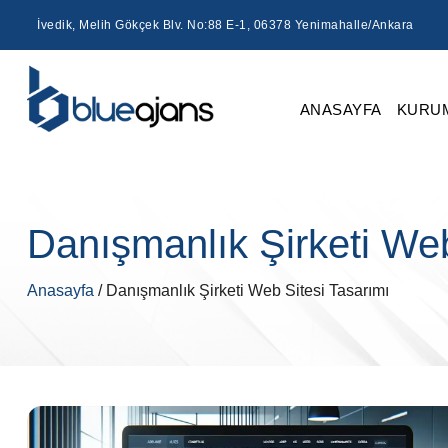
İvedik, Melih Gökçek Blv. No:88 E-1, 06378 Yenimahalle/Ankara
ANASAYFA
KURU
Danışmanlık Şirketi Web
Anasayfa
/ Danışmanlık Şirketi Web Sitesi Tasarımı