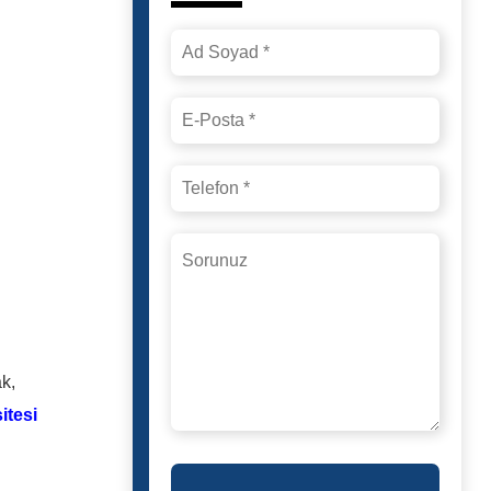
k,
itesi