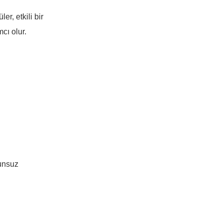
er, etkili bir
cı olur.
runsuz