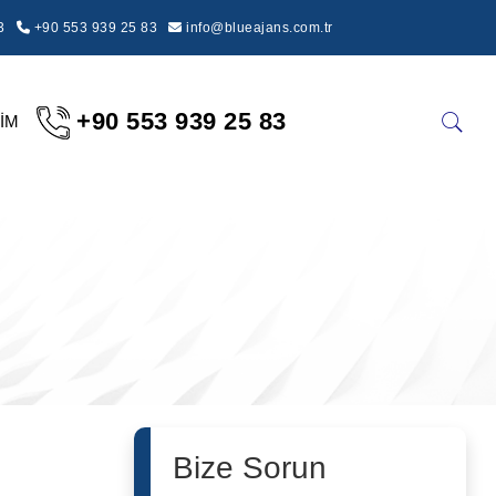
3
+90 553 939 25 83
info@blueajans.com.tr
+90 553 939 25 83
ŞİM
Bize Sorun