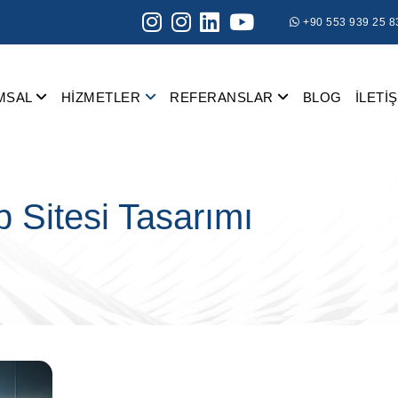
+90 553 939 25 8
MSAL
HİZMETLER
REFERANSLAR
BLOG
İLETİ
 Sitesi Tasarımı